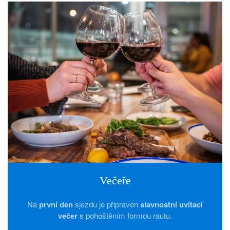
Večeře
Na
první den
sjezdu je připraven
slavnostní uvítací
večer
s pohoštěním formou rautu.