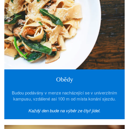
Obědy
Budou podávány v menze nacházející se v univerzitním
kampusu, vzdálené asi 100 m od místa konání sjezdu.
Každý den bude na výběr ze čtyř jídel.