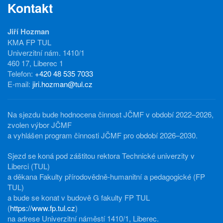
Kontakt
Jiří Hozman
KMA FP TUL
Univerzitní nám. 1410/1
460 17, Liberec 1
Telefon:
+420 48 535 7033
E-mail:
jiri.hozman@tul.cz
Na sjezdu bude hodnocena činnost JČMF v období 2022–2026,
zvolen výbor JČMF
a vyhlášen program činnosti JČMF pro období 2026–2030.
Sjezd se koná pod záštitou rektora Technické univerzity v
Liberci (TUL)
a děkana Fakulty přírodovědně-humanitní a pedagogické (FP
TUL)
a bude se konat v budově G fakulty FP TUL
(
https://www.fp.tul.cz
)
na adrese Univerzitní náměstí 1410/1, Liberec.