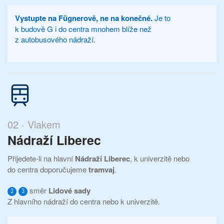
Vystupte na Fügnerově, ne na konečné.
Je to
k budově G i do centra mnohem blíže než
z autobusového nádraží.
02 · Vlakem
Nádraží Liberec
Přijedete-li na hlavní
Nádraží Liberec
, k univerzitě nebo
do centra doporučujeme
tramvaj
.
směr
Lidové sady
2
3
Z hlavního nádraží do centra nebo k univerzitě.