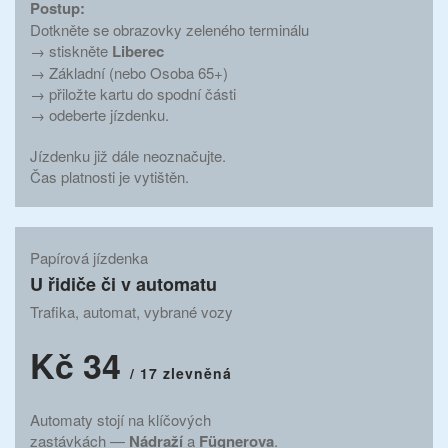
Postup:
Dotkněte se obrazovky zeleného terminálu
→ stiskněte
Liberec
→ Základní (nebo Osoba 65+)
→ přiložte kartu do spodní části
→ odeberte jízdenku.
Jízdenku již dále neoznačujte.
Čas platnosti je vytištěn.
Papírová jízdenka
U řidiče či v automatu
Trafika, automat, vybrané vozy
Kč 34
/ 17 zlevněná
Automaty stojí na klíčových
zastávkách —
Nádraží
a
Fügnerova
.