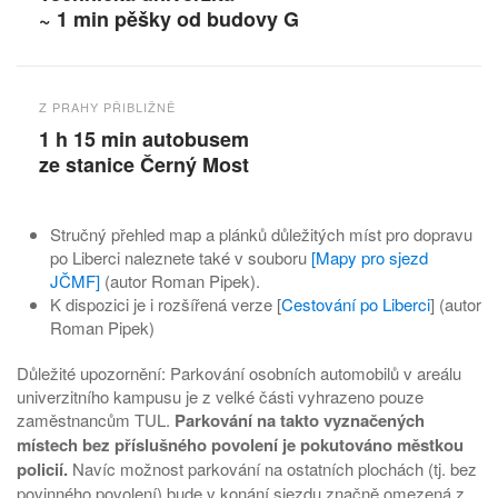
~ 1 min pěšky od budovy G
Z PRAHY PŘIBLIŽNĚ
1 h 15 min
autobusem
ze stanice Černý Most
Stručný přehled map a plánků důležitých míst pro dopravu
po Liberci naleznete také v souboru
[Mapy pro sjezd
JČMF]
(autor Roman Pipek).
K dispozici je i rozšířená verze [
Cestování po Liberci
] (autor
Roman Pipek)
Důležité upozornění: Parkování osobních automobilů v areálu
univerzitního kampusu je z velké části vyhrazeno pouze
zaměstnancům TUL.
Parkování na takto vyznačených
místech bez příslušného povolení je pokutováno městkou
policií.
Navíc možnost parkování na ostatních plochách (tj. bez
povinného povolení) bude v konání sjezdu značně omezená z